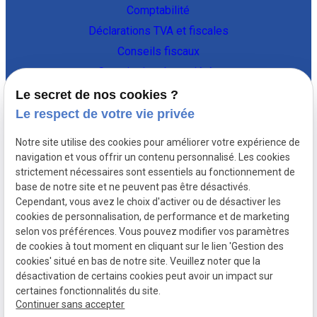
Comptabilité
Déclarations TVA et fiscales
Conseils fiscaux
Constitution de sociétés
Vie de l'entreprise
Le secret de nos cookies ?
Le respect de votre vie privée
Coordonnées
Notre site utilise des cookies pour améliorer votre expérience de
Av Thomas Edison 131,
navigation et vous offrir un contenu personnalisé. Les cookies
strictement nécessaires sont essentiels au fonctionnement de
1402 Nivelles
02 896 89 95
base de notre site et ne peuvent pas être désactivés.
Cependant, vous avez le choix d'activer ou de désactiver les
Liens utiles
cookies de personnalisation, de performance et de marketing
selon vos préférences. Vous pouvez modifier vos paramètres
Plan du site
de cookies à tout moment en cliquant sur le lien 'Gestion des
cookies' situé en bas de notre site. Veuillez noter que la
Mentions légales
désactivation de certains cookies peut avoir un impact sur
Politique de confidentialité
certaines fonctionnalités du site.
Gestion des cookies
Continuer sans accepter