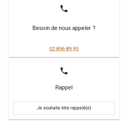
phone
Besoin de nous appeler ?
02 896 89 95
phone
Rappel
Je souhaite être rappelé(e)