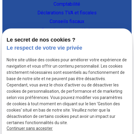
Comptabilité
Déclarations TVA et fiscales
Conseils fiscaux
Constitution de sociétés
Vie de l'entreprise
Le secret de nos cookies ?
Le respect de votre vie privée
Coordonnées
Notre site utilise des cookies pour améliorer votre expérience de
Av Thomas Edison 131,
navigation et vous offrir un contenu personnalisé. Les cookies
strictement nécessaires sont essentiels au fonctionnement de
1402 Nivelles
02 896 89 95
base de notre site et ne peuvent pas être désactivés.
Cependant, vous avez le choix d'activer ou de désactiver les
Liens utiles
cookies de personnalisation, de performance et de marketing
selon vos préférences. Vous pouvez modifier vos paramètres
Plan du site
de cookies à tout moment en cliquant sur le lien 'Gestion des
cookies' situé en bas de notre site. Veuillez noter que la
Mentions légales
désactivation de certains cookies peut avoir un impact sur
Politique de confidentialité
certaines fonctionnalités du site.
Gestion des cookies
Continuer sans accepter