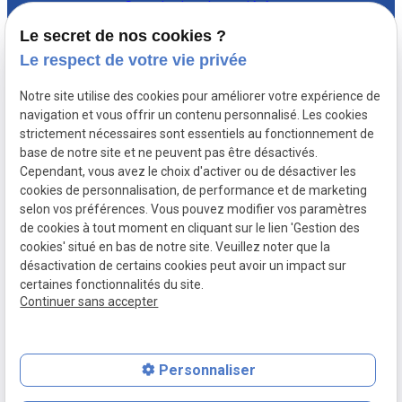
Constitution de sociétés
Vie de l'entreprise
Le secret de nos cookies ?
Le respect de votre vie privée
Coordonnées
Notre site utilise des cookies pour améliorer votre expérience de
Av Thomas Edison 131,
navigation et vous offrir un contenu personnalisé. Les cookies
strictement nécessaires sont essentiels au fonctionnement de
1402 Nivelles
02 896 89 95
base de notre site et ne peuvent pas être désactivés.
Cependant, vous avez le choix d'activer ou de désactiver les
Liens utiles
cookies de personnalisation, de performance et de marketing
selon vos préférences. Vous pouvez modifier vos paramètres
Plan du site
de cookies à tout moment en cliquant sur le lien 'Gestion des
cookies' situé en bas de notre site. Veuillez noter que la
Mentions légales
désactivation de certains cookies peut avoir un impact sur
Politique de confidentialité
certaines fonctionnalités du site.
Gestion des cookies
Continuer sans accepter
Personnaliser