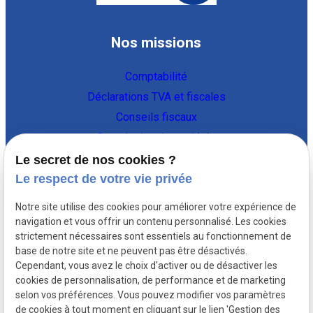
Nos missions
Comptabilité
Déclarations TVA et fiscales
Conseils fiscaux
Constitution de sociétés
Vie de l'entreprise
Le secret de nos cookies ?
Le respect de votre vie privée
Coordonnées
Notre site utilise des cookies pour améliorer votre expérience de
Av Thomas Edison 131,
navigation et vous offrir un contenu personnalisé. Les cookies
strictement nécessaires sont essentiels au fonctionnement de
1402 Nivelles
02 896 89 95
base de notre site et ne peuvent pas être désactivés.
Cependant, vous avez le choix d'activer ou de désactiver les
Liens utiles
cookies de personnalisation, de performance et de marketing
selon vos préférences. Vous pouvez modifier vos paramètres
Plan du site
de cookies à tout moment en cliquant sur le lien 'Gestion des