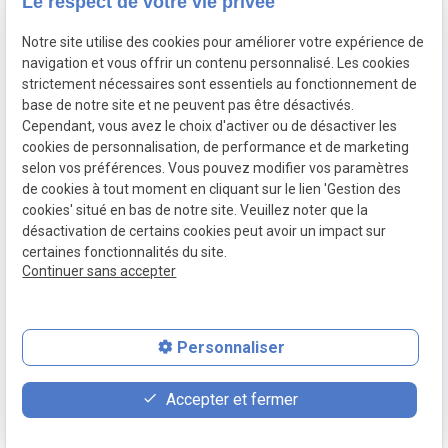
Le respect de votre vie privée
Coordonnées
Notre site utilise des cookies pour améliorer votre expérience de
Av Thomas Edison 131,
navigation et vous offrir un contenu personnalisé. Les cookies
strictement nécessaires sont essentiels au fonctionnement de
1402 Nivelles
02 896 89 95
base de notre site et ne peuvent pas être désactivés.
Cependant, vous avez le choix d'activer ou de désactiver les
Liens utiles
cookies de personnalisation, de performance et de marketing
selon vos préférences. Vous pouvez modifier vos paramètres
Plan du site
de cookies à tout moment en cliquant sur le lien 'Gestion des
cookies' situé en bas de notre site. Veuillez noter que la
Mentions légales
désactivation de certains cookies peut avoir un impact sur
Politique de confidentialité
certaines fonctionnalités du site.
Gestion des cookies
Continuer sans accepter
Personnaliser
place
contact_page
phone
Accepter et fermer
Plan d'accès
Contact
02 896 89 95